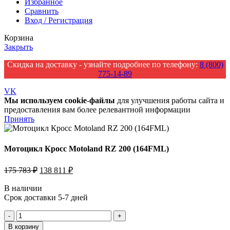
Избранное
Сравнить
Вход / Регистрация
Корзина
Закрыть
Скидка на доставку - узнайте подробнее по телефону:
8 (800)
775-14-89
VK
Мы
используем
cookie
-
файлы
для улучшения работы сайта и
предоставления вам более релевантной информации
Принять
Мотоцикл Кросс Motoland RZ 200 (164FML)
Первоначальная
Текущая
175 783
₽
138 811
₽
цена
цена:
составляла
138
В наличии
175
Срок доставки 5-7 дней
811 ₽.
783 ₽.
Количество
товара
В корзину