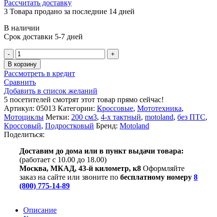
Рассчитать доставку
3
Товара продано за последние 14 дней
В наличии
Срок доставки 5-7 дней
Количество
товара
В корзину
Мотоцикл
Рассмотреть в кредит
Кросс
Сравнить
Motoland
Добавить в список желаний
RZ
5
посетителей смотрят этот товар прямо сейчас!
200
Артикул:
05013
Категории:
Кроссовые
,
Мототехника
,
(164FML)
Мотоциклы
Метки:
200 см3
,
4-х тактный
,
motoland
,
без ПТС
,
Кроссовый
,
Подростковый
Бренд:
Motoland
Поделиться:
Доставим до дома или в пункт выдачи товара:
(работает с 10.00 до 18.00)
Москва, МКАД, 43-й километр, к8
Оформляйте
заказ на сайте или звоните по
бесплатному номеру
8
(800) 775-14-89
Описание