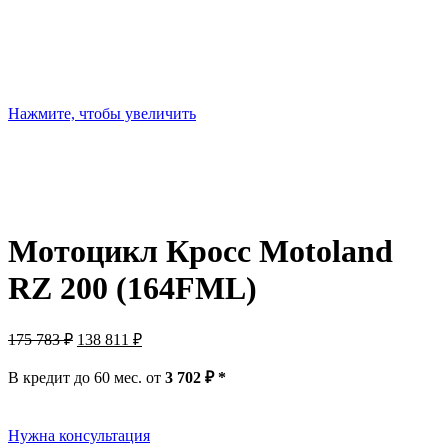
Нажмите, чтобы увеличить
Мотоцикл Кросс Motoland
RZ 200 (164FML)
Первоначальная
Текущая
175 783
₽
138 811
₽
цена
цена:
составляла
138
В кредит до 60 мес. от
3 702
₽
*
175
811 ₽.
783 ₽.
Нужна консультация