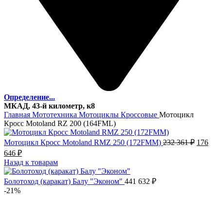
Определение...
МКАД, 43-й километр, к8
Главная
Мототехника
Мотоциклы
Кроссовые
Мотоцикл
Кросс Motoland RZ 200 (164FML)
Перво
Мотоцикл Кросс Motoland RMZ 250 (172FMM)
232 361
₽
176
цена
Текущая
646
₽
состав
цена:
Назад к товарам
232
176
361 ₽.
646 ₽.
Болотоход (каракат) Балу "Эконом"
441 632
₽
-21%