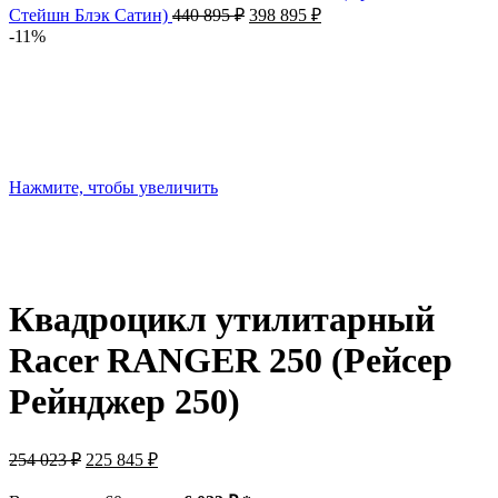
Первоначальная
Текущая
Стейшн Блэк Сатин)
440 895
₽
398 895
₽
цена
цена:
-11%
составляла
398
440
895 ₽.
895 ₽.
Нажмите, чтобы увеличить
Квадроцикл утилитарный
Racer RANGER 250 (Рейсер
Рейнджер 250)
Первоначальная
Текущая
254 023
₽
225 845
₽
цена
цена:
составляла
225