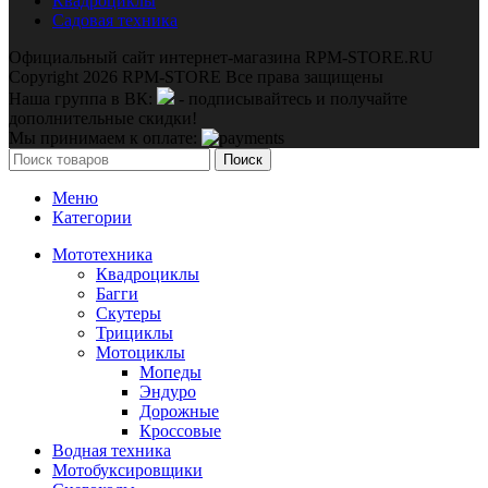
Квадроциклы
Садовая техника
Официальный сайт интернет-магазина RPM-STORE.RU
Copyright 2026 RPM-STORE Все права защищены
Наша группа в ВК:
- подписывайтесь и получайте
дополнительные скидки!
Мы принимаем к оплате:
Поиск
Меню
Категории
Мототехника
Квадроциклы
Багги
Скутеры
Трициклы
Мотоциклы
Мопеды
Эндуро
Дорожные
Кроссовые
Водная техника
Мотобуксировщики