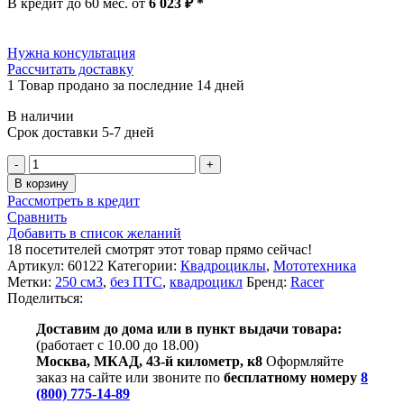
В кредит до 60 мес. от
6 023
₽
*
254
845 ₽.
023 ₽.
Нужна консультация
Рассчитать доставку
1
Товар продано за последние 14 дней
В наличии
Срок доставки 5-7 дней
Количество
товара
В корзину
Квадроцикл
Рассмотреть в кредит
утилитарный
Сравнить
Racer
Добавить в список желаний
RANGER
18
посетителей смотрят этот товар прямо сейчас!
250
Артикул:
60122
Категории:
Квадроциклы
,
Мототехника
(Рейсер
Метки:
250 см3
,
без ПТС
,
квадроцикл
Бренд:
Racer
Рейнджер
Поделиться:
250)
Доставим до дома или в пункт выдачи товара:
(работает с 10.00 до 18.00)
Москва, МКАД, 43-й километр, к8
Оформляйте
заказ на сайте или звоните по
бесплатному номеру
8
(800) 775-14-89