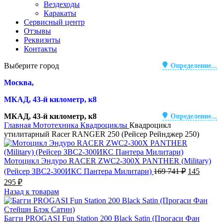
Вездеходы
Каракаты
Сервисный центр
Отзывы
Реквизиты
Контакты
Выберите город
Определение...
Москва,
МКАД, 43-й километр, к8
МКАД, 43-й километр, к8
Определение...
Главная
Мототехника
Квадроциклы
Квадроцикл
утилитарный Racer RANGER 250 (Рейсер Рейнджер 250)
Мотоцикл Эндуро RACER ZWC2-300X PANTHER (Military)
Первонач
(Рейсер ЗВС2-300ИКС Пантера Милитари)
169 741
₽
145
цена
Текущая
295
₽
составлял
цена:
Назад к товарам
169
145
741 ₽.
295 ₽.
Багги PROGASI Fun Station 200 Black Satin (Прогаси Фан