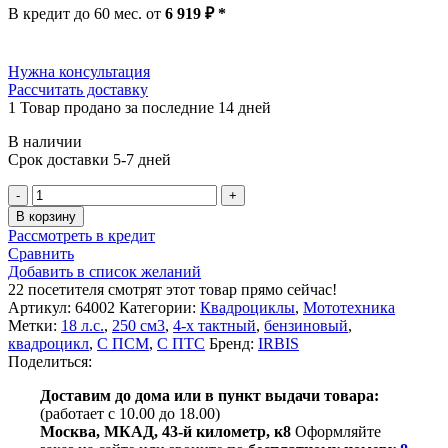
составляла
259
В кредит до 60 мес. от
6 919
₽
*
278
450 ₽.
611 ₽.
Нужна консультация
Рассчитать доставку
1
Товар продано за последние 14 дней
В наличии
Срок доставки 5-7 дней
Количество
товара
В корзину
Квадроцикл
Рассмотреть в кредит
IRBIS
Сравнить
ATV250
Добавить в список желаний
(с
22
посетителя смотрят этот товар прямо сейчас!
ПСМ)
Артикул:
64002
Категории:
Квадроциклы
,
Мототехника
Метки:
18 л.с.
,
250 см3
,
4-х тактный
,
бензиновый
,
квадроцикл
,
С ПСМ
,
С ПТС
Бренд:
IRBIS
Поделиться:
Доставим до дома или в пункт выдачи товара:
(работает с 10.00 до 18.00)
Москва, МКАД, 43-й километр, к8
Оформляйте