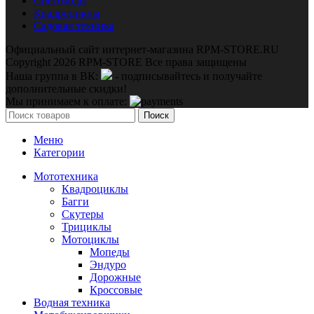
Снегоходы
Квадроциклы
Садовая техника
Официальный сайт интернет-магазина RPM-STORE.RU
Copyright 2026 RPM-STORE Все права защищены
Наша группа в ВК:
- подписывайтесь и получайте
дополнительные скидки!
Мы принимаем к оплате:
Поиск
Меню
Категории
Мототехника
Квадроциклы
Багги
Скутеры
Трициклы
Мотоциклы
Мопеды
Эндуро
Дорожные
Кроссовые
Водная техника