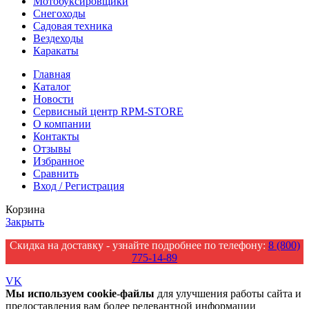
Мотобуксировщики
Снегоходы
Садовая техника
Вездеходы
Каракаты
Главная
Каталог
Новости
Сервисный центр RPM-STORE
О компании
Контакты
Отзывы
Избранное
Сравнить
Вход / Регистрация
Корзина
Закрыть
Скидка на доставку - узнайте подробнее по телефону:
8 (800)
775-14-89
VK
Мы
используем
cookie
-
файлы
для улучшения работы сайта и
предоставления вам более релевантной информации