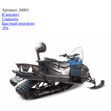
составляла
565
638
630 ₽.
Артикул:
20003
010 ₽.
В корзину
Сравнить
Быстрый просмотр
-9%