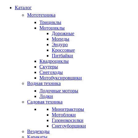
Каталог
Мототехника
Трициклы
Мотоциклы
Дорожные
Мопеды
Эндуро
Кроссовые
Питбайки
Квадроциклы
Скутеры
Снегоходы
Мотобуксировщики
Водная техника
Лодочные моторы
Лодки
Садовая техника
Минитракторы
Мотоблоки
Газонокосилки
Снегоуборщики
Вездеходы
Каракаты