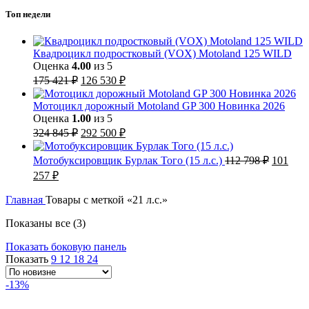
Топ недели
Квадроцикл подростковый (VOX) Motoland 125 WILD
Оценка
4.00
из 5
Первоначальная
Текущая
175 421
₽
126 530
₽
цена
цена:
составляла
126
Мотоцикл дорожный Motoland GP 300 Новинка 2026
175
530 ₽.
Оценка
1.00
из 5
421 ₽.
Первоначальная
Текущая
324 845
₽
292 500
₽
цена
цена:
составляла
292
Первон
Мотобуксировщик Бурлак Того (15 л.с.)
112 798
₽
101
324
500 ₽.
цена
Текущая
257
₽
845 ₽.
составл
цена:
112
101
Главная
Товары с меткой «21 л.с.»
798 ₽.
257 ₽.
Сортировка:
Показаны все (3)
самые
Показать боковую панель
недавние
Показать
9
12
18
24
-13%