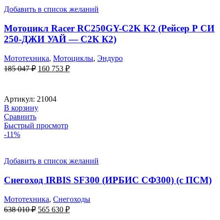
Добавить в список желаний
Мотоцикл Racer RC250GY-C2K K2 (Рейсер Р СИ
250-ДЖИ УАЙ — С2К К2)
Мототехника
,
Мотоциклы
,
Эндуро
Первоначальная
Текущая
185 047
₽
160 753
₽
цена
цена:
составляла
160
185
753 ₽.
Артикул:
21004
047 ₽.
В корзину
Сравнить
Быстрый просмотр
-11%
Добавить в список желаний
Снегоход IRBIS SF300 (ИРБИС СФ300) (с ПСМ)
Мототехника
,
Снегоходы
Первоначальная
Текущая
638 010
₽
565 630
₽
цена
цена: