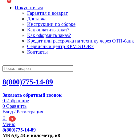
0
Покупателям
Гарантия и возврат
Доставка
Инструкции по сборке
Как оплатить заказ?
Как оформить заказ?
Кредит или рассрочка на технику через ОТП-банк
Сервисный центр RPM-STORE
Контакты
8(800)775-14-89
Заказать обратный звонок
0
Избранное
0
Сравнить
Вход / Регистрация
0
Меню
8(800)775-14-89
МКАД, 43-й километр, к8