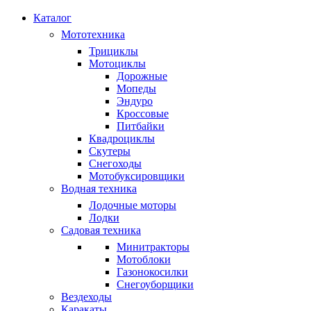
Каталог
Мототехника
Трициклы
Мотоциклы
Дорожные
Мопеды
Эндуро
Кроссовые
Питбайки
Квадроциклы
Скутеры
Снегоходы
Мотобуксировщики
Водная техника
Лодочные моторы
Лодки
Садовая техника
Минитракторы
Мотоблоки
Газонокосилки
Снегоуборщики
Вездеходы
Каракаты