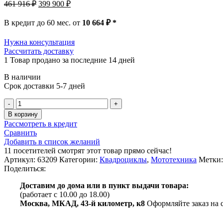
Первоначальная
Текущая
461 916
₽
399 900
₽
цена
цена:
составляла
399
В кредит до 60 мес. от
10 664
₽
*
461
900 ₽.
916 ₽.
Нужна консультация
Рассчитать доставку
1
Товар продано за последние 14 дней
В наличии
Срок доставки 5-7 дней
Количество
товара
В корзину
Квадроцикл
Рассмотреть в кредит
HAMMER
Сравнить
9
Добавить в список желаний
4х4
11
посетителей смотрят этот товар прямо сейчас!
(инжектор)
Артикул:
63209
Категории:
Квадроциклы
,
Мототехника
Метки:
Поделиться:
Доставим до дома или в пункт выдачи товара:
(работает с 10.00 до 18.00)
Москва, МКАД, 43-й километр, к8
Оформляйте заказ на 