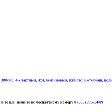
300см3
,
4-х тактный
,
4x4
,
бензиновый
,
ижмото
,
ижтехмаш
,
пол
сайте или звоните по
бесплатному номеру
8 (800) 775-14-89