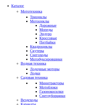
Каталог
Мототехника
Трициклы
Мотоциклы
Дорожные
Мопеды
Эндуро
Кроссовые
Питбайки
Квадроциклы
Скутеры
Снегоходы
Мотобуксировщики
Водная техника
Лодочные моторы
Лодки
Садовая техника
Минитракторы
Мотоблоки
Газонокосилки
Снегоуборщики
Вездеходы
Каракаты