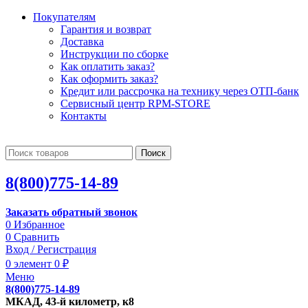
Покупателям
Гарантия и возврат
Доставка
Инструкции по сборке
Как оплатить заказ?
Как оформить заказ?
Кредит или рассрочка на технику через ОТП-банк
Сервисный центр RPM-STORE
Контакты
Поиск
8(800)775-14-89
Заказать обратный звонок
0
Избранное
0
Сравнить
Вход / Регистрация
0
элемент
0
₽
Меню
8(800)775-14-89
МКАД, 43-й километр, к8