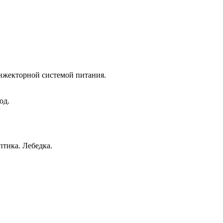
нжекторной системой питания.
од.
птика. Лебедка.