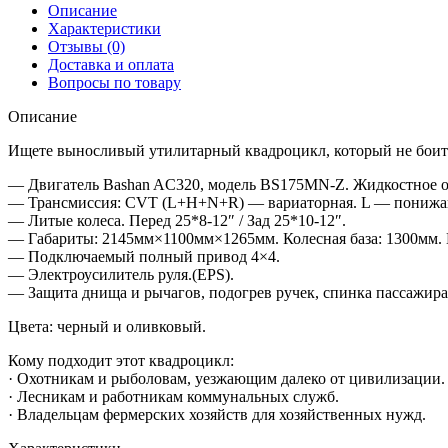
Описание
Характеристики
Отзывы (0)
Доставка и оплата
Вопросы по товару
Описание
Ищете выносливый утилитарный квадроцикл, который не боит
— Двигатель Bashan AC320, модель BS175MN-Z. Жидкостное о
— Трансмиссия: CVT (L+H+N+R) — вариаторная. L — понижаю
— Литые колеса. Перед 25*8-12″ / Зад 25*10-12″.
— Габариты: 2145мм×1100мм×1265мм. Колесная база: 1300мм. В
— Подключаемый полный привод 4×4.
— Электроусилитель руля.(EPS).
— Защита днища и рычагов, подогрев ручек, спинка пассажира,
Цвета: черный и оливковый.
Кому подходит этот квадроцикл:
· Охотникам и рыболовам, уезжающим далеко от цивилизации.
· Лесникам и работникам коммунальных служб.
· Владельцам фермерских хозяйств для хозяйственных нужд.