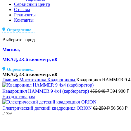
Сервисный центр
Отзывы
Реквизиты
Контакты
Определение...
Выберите город
Москва,
МКАД, 43-й километр, к8
Определение...
МКАД, 43-й километр, к8
Главная
Мототехника
Квадроциклы
Квадроцикл HAMMER 9 4х
Первонача
Квадроцикл HAMMER 9 4х4 (карбюратор)
456 940
₽
394 900
₽
цена
Назад к товарам
составлял
456
9
Первонач
Т
Электрический детский квадроцикл ORION
62 250
₽
56 568
₽
940 ₽.
цена
ц
-13%
составлял
5
62
5
250 ₽.