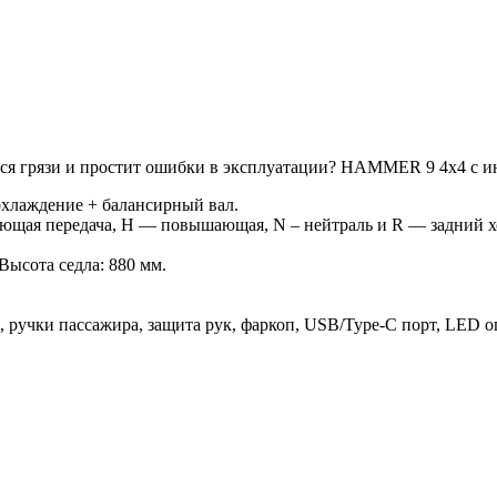
ся грязи и простит ошибки в эксплуатации? HAMMER 9 4х4 с и
хлаждение + балансирный вал.
щая передача, H — повышающая, N – нейтраль и R — задний х
ысота седла: 880 мм.
 ручки пассажира, защита рук, фаркоп, USB/Type-C порт, LED о