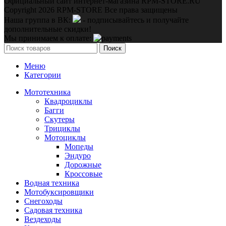
Официальный сайт интернет-магазина RPM-STORE.RU
Copyright 2026 RPM-STORE Все права защищены
Наша группа в ВК:
- подписывайтесь и получайте
дополнительные скидки!
Мы принимаем к оплате:
Поиск
Меню
Категории
Мототехника
Квадроциклы
Багги
Скутеры
Трициклы
Мотоциклы
Мопеды
Эндуро
Дорожные
Кроссовые
Водная техника
Мотобуксировщики
Снегоходы
Садовая техника
Вездеходы