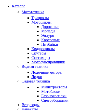
Каталог
Мототехника
Трициклы
Мотоциклы
Дорожные
Мопеды
Эндуро
Кроссовые
Питбайки
Квадроциклы
Скутеры
Снегоходы
Мотобуксировщики
Водная техника
Лодочные моторы
Лодки
Садовая техника
Минитракторы
Мотоблоки
Газонокосилки
Снегоуборщики
Вездеходы
Каракаты