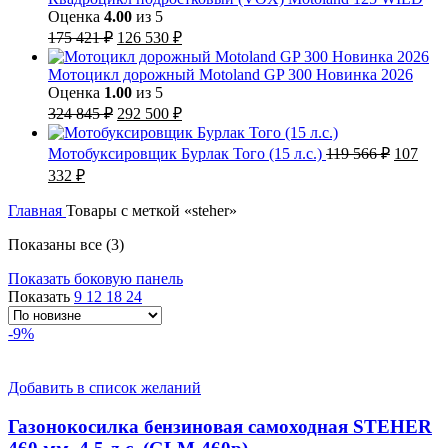
Оценка
4.00
из 5
Первоначальная
Текущая
175 421
₽
126 530
₽
цена
цена:
составляла
126
Мотоцикл дорожный Motoland GP 300 Новинка 2026
175
530 ₽.
Оценка
1.00
из 5
421 ₽.
Первоначальная
Текущая
324 845
₽
292 500
₽
цена
цена:
составляла
292
Первон
Мотобуксировщик Бурлак Того (15 л.с.)
119 566
₽
107
324
500 ₽.
цена
Текущая
332
₽
845 ₽.
составл
цена:
119
107
Главная
Товары с меткой «steher»
566 ₽.
332 ₽.
Сортировка:
Показаны все (3)
самые
Показать боковую панель
недавние
Показать
9
12
18
24
-9%
Добавить в список желаний
Газонокосилка бензиновая самоходная STEHER