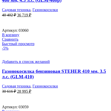
460 мм, 4.5 л.с. (GLM-460p)
Садовая техника
,
Газонокосилки
Первоначальная
Текущая
40 402
₽
36 719
₽
цена
цена:
составляла
36
40
719 ₽.
Артикул:
03060
402 ₽.
В корзину
Сравнить
Быстрый просмотр
-5%
Добавить в список желаний
Газонокосилка бензиновая STEHER 410 мм, 3.5
л.с. (GLM-410)
Садовая техника
,
Газонокосилки
Первоначальная
Текущая
30 616
₽
28 995
₽
цена
цена:
составляла
28
30
995 ₽.
Артикул:
03059
616 ₽.