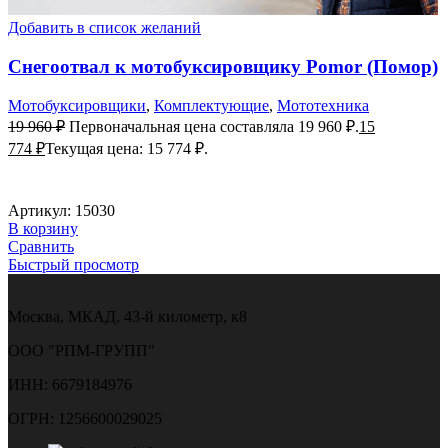
Добавить в список желаний
Снегоотвал к мотобуксировщику Pomor (Помор)
Мотобуксировщики
,
Комплектующие
,
Мототехника
19 960
₽
Первоначальная цена составляла 19 960 ₽.
15
774
₽
Текущая цена: 15 774 ₽.
Артикул:
15030
В корзину
Сравнить
Быстрый просмотр
Москва, МКАД, 43-й километр, к8
ООО "РПМ-ГРУПП"
ИНН: 6679184976
ОГРН: 1256600029025