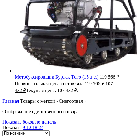
Мотобуксировщик Бурлак Того (15 л.с.)
119 566
₽
Первоначальная цена составляла 119 566 ₽.
107
332
₽
Текущая цена: 107 332 ₽.
Главная
Товары с меткой «Снегоотвал»
Отображение единственного товара
Показать боковую панель
Показать
9
12
18
24