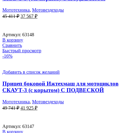
Мототехника
,
Мотовездеходы
Первоначальная
Текущая
45 411
₽
37 567
₽
цена
цена:
составляла
37
45
567 ₽.
Артикул:
63148
411 ₽.
В корзину
Сравнить
Быстрый просмотр
-16%
Добавить в список желаний
Прицеп боковой Ижтехмаш для мотоциклов
СКАУТ-3 (с корытом) С ПОДВЕСКОЙ
Мототехника
,
Мотовездеходы
Первоначальная
Текущая
49 741
₽
41 925
₽
цена
цена:
составляла
41
49
925 ₽.
Артикул:
63147
741 ₽.
В корзину