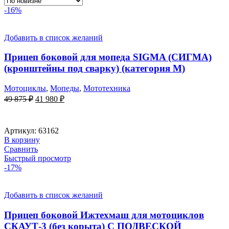
-16%
Добавить в список желаний
Прицеп боковой для мопеда SIGMA (СИГМА)
(кронштейны под сварку) (категория М)
Мотоциклы
,
Мопеды
,
Мототехника
Первоначальная
Текущая
49 875
₽
41 980
₽
цена
цена:
составляла
41
49
980 ₽.
Артикул:
63162
875 ₽.
В корзину
Сравнить
Быстрый просмотр
-17%
Добавить в список желаний
Прицеп боковой Ижтехмаш для мотоциклов
СКАУТ-3 (без корыта) С ПОДВЕСКОЙ