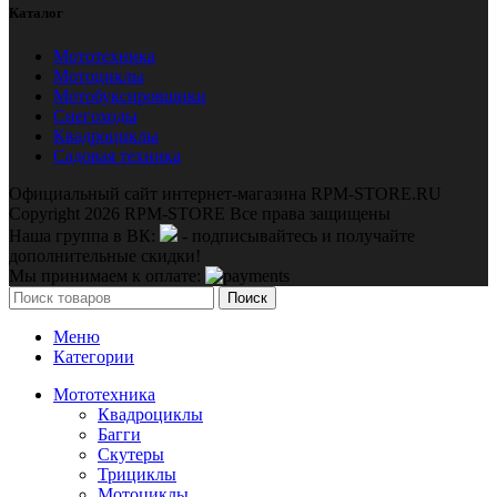
Каталог
Мототехника
Мотоциклы
Мотобуксировщики
Снегоходы
Квадроциклы
Садовая техника
Официальный сайт интернет-магазина RPM-STORE.RU
Copyright 2026 RPM-STORE Все права защищены
Наша группа в ВК:
- подписывайтесь и получайте
дополнительные скидки!
Мы принимаем к оплате:
Поиск
Меню
Категории
Мототехника
Квадроциклы
Багги
Скутеры
Трициклы
Мотоциклы