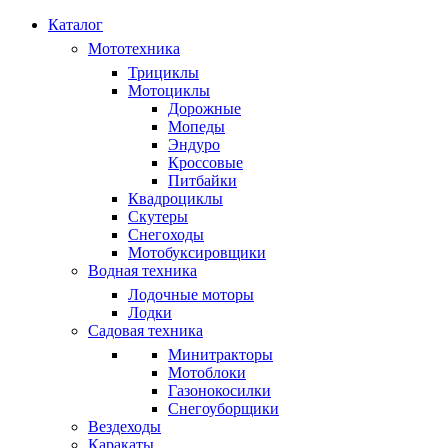
Каталог
Мототехника
Трициклы
Мотоциклы
Дорожные
Мопеды
Эндуро
Кроссовые
Питбайки
Квадроциклы
Скутеры
Снегоходы
Мотобуксировщики
Водная техника
Лодочные моторы
Лодки
Садовая техника
Минитракторы
Мотоблоки
Газонокосилки
Снегоуборщики
Вездеходы
Каракаты