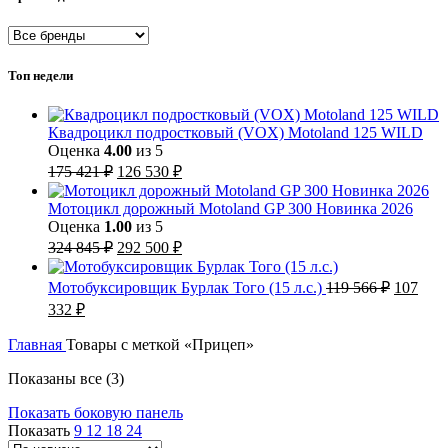
Топ недели
Квадроцикл подростковый (VOX) Motoland 125 WILD
Оценка
4.00
из 5
Первоначальная
Текущая
175 421
₽
126 530
₽
цена
цена:
составляла
126
Мотоцикл дорожный Motoland GP 300 Новинка 2026
175
530 ₽.
Оценка
1.00
из 5
421 ₽.
Первоначальная
Текущая
324 845
₽
292 500
₽
цена
цена:
составляла
292
Первон
Мотобуксировщик Бурлак Того (15 л.с.)
119 566
₽
107
324
500 ₽.
цена
Текущая
332
₽
845 ₽.
составл
цена:
119
107
Главная
Товары с меткой «Прицеп»
566 ₽.
332 ₽.
Сортировка:
Показаны все (3)
самые
Показать боковую панель
недавние
Показать
9
12
18
24