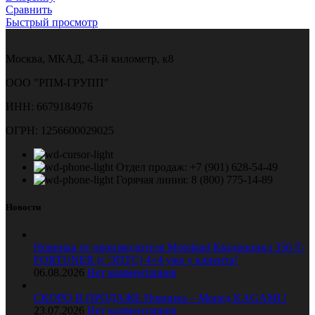
Сравнить
Быстрый просмотр
Москва, МКАД, 43-й километр, к8
ООО "РПМ-ГРУПП"
ИНН: 6679184976
ОГРН: 1256600029025
Отдел продаж: +7 (901) 628-54-49
Горячая линия: 8 (800) 775-14-89
Новости
Новинка от производителя Motoland Квадроцикл 350 T-
FORTUNER (с ЭПТС) 4×4 уже у клиента!
06.08.2026
Нет комментариев
СКОРО В ПРОДАЖЕ Новинка – Мопед KAGAMI !
23.07.2026
Нет комментариев