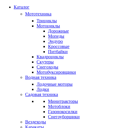
Каталог
Мототехника
Трициклы
Мотоциклы
Дорожные
Мопеды
Эндуро
Кроссовые
Питбайки
Квадроциклы
Скутеры
Снегоходы
Мотобуксировщики
Водная техника
Лодочные моторы
Лодки
Садовая техника
Минитракторы
Мотоблоки
Газонокосилки
Снегоуборщики
Вездеходы
Каракаты