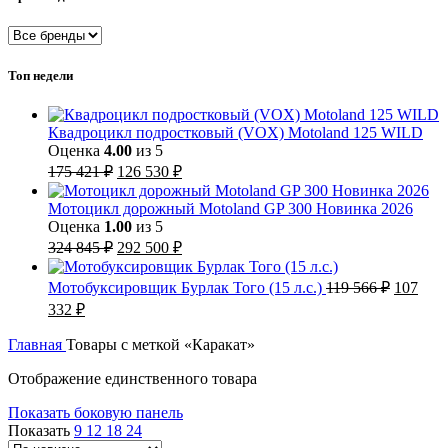
Топ недели
Квадроцикл подростковый (VOX) Motoland 125 WILD
Оценка
4.00
из 5
Первоначальная
Текущая
175 421
₽
126 530
₽
цена
цена:
составляла
126
Мотоцикл дорожный Motoland GP 300 Новинка 2026
175
530 ₽.
Оценка
1.00
из 5
421 ₽.
Первоначальная
Текущая
324 845
₽
292 500
₽
цена
цена:
составляла
292
Первон
Мотобуксировщик Бурлак Того (15 л.с.)
119 566
₽
107
324
500 ₽.
цена
Текущая
332
₽
845 ₽.
составл
цена:
119
107
Главная
Товары с меткой «Каракат»
566 ₽.
332 ₽.
Отображение единственного товара
Показать боковую панель
Показать
9
12
18
24