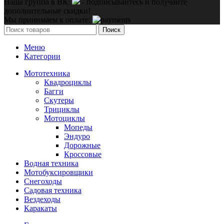
Наша группа в ВК:
- подписывайтесь и получайте
дополнительные скидки!
Мы принимаем к оплате:
Поиск
Меню
Категории
Мототехника
Квадроциклы
Багги
Скутеры
Трициклы
Мотоциклы
Мопеды
Эндуро
Дорожные
Кроссовые
Водная техника
Мотобуксировщики
Снегоходы
Садовая техника
Вездеходы
Каракаты