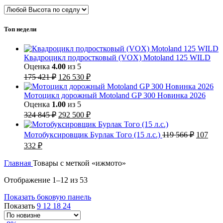
Топ недели
Квадроцикл подростковый (VOX) Motoland 125 WILD
Оценка
4.00
из 5
Первоначальная
Текущая
175 421
₽
126 530
₽
цена
цена:
составляла
126
Мотоцикл дорожный Motoland GP 300 Новинка 2026
175
530 ₽.
Оценка
1.00
из 5
421 ₽.
Первоначальная
Текущая
324 845
₽
292 500
₽
цена
цена:
составляла
292
Первон
Мотобуксировщик Бурлак Того (15 л.с.)
119 566
₽
107
324
500 ₽.
цена
Текущая
332
₽
845 ₽.
составл
цена:
119
107
Главная
Товары с меткой «ижмото»
566 ₽.
332 ₽.
Сортировка:
Отображение 1–12 из 53
самые
Показать боковую панель
недавние
Показать
9
12
18
24