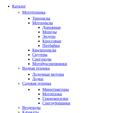
Каталог
Мототехника
Трициклы
Мотоциклы
Дорожные
Мопеды
Эндуро
Кроссовые
Питбайки
Квадроциклы
Скутеры
Снегоходы
Мотобуксировщики
Водная техника
Лодочные моторы
Лодки
Садовая техника
Минитракторы
Мотоблоки
Газонокосилки
Снегоуборщики
Вездеходы
Каракаты