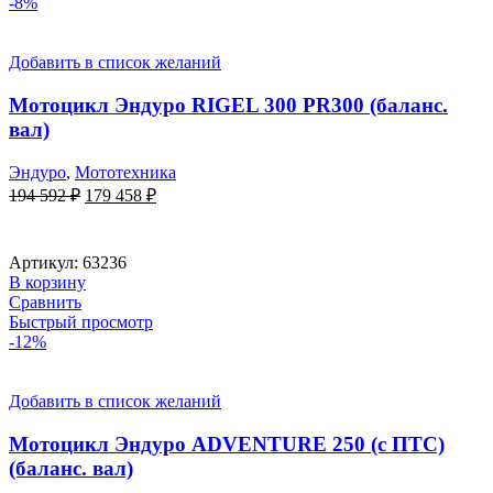
-8%
Добавить в список желаний
Мотоцикл Эндуро RIGEL 300 PR300 (баланс.
вал)
Эндуро
,
Мототехника
Первоначальная
Текущая
194 592
₽
179 458
₽
цена
цена:
составляла
179
194
458 ₽.
Артикул:
63236
592 ₽.
В корзину
Сравнить
Быстрый просмотр
-12%
Добавить в список желаний
Мотоцикл Эндуро ADVENTURE 250 (с ПТС)
(баланс. вал)