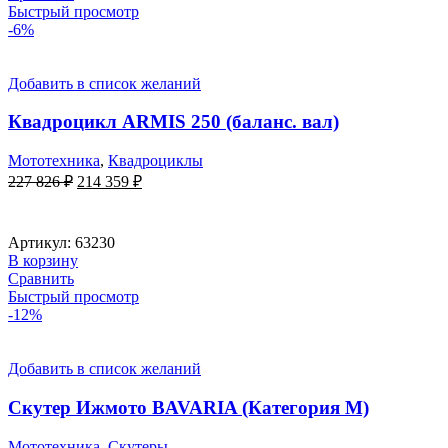
Быстрый просмотр
-6%
Добавить в список желаний
Квадроцикл ARMIS 250 (баланс. вал)
Мототехника
,
Квадроциклы
Первоначальная
Текущая
227 826
₽
214 359
₽
цена
цена:
составляла
214
227
359 ₽.
Артикул:
63230
826 ₽.
В корзину
Сравнить
Быстрый просмотр
-12%
Добавить в список желаний
Скутер Ижмото BAVARIA (Категория М)
Мототехника
,
Скутеры