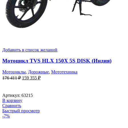
Добавить в список желаний
Мотоцикл TVS HLX 150X 5S DISK (Индия)
Мотоциклы
,
Дорожные
,
Мототехника
Первоначальная
Текущая
176 411
₽
159 355
₽
цена
цена:
составляла
159
176
355 ₽.
Артикул:
63215
411 ₽.
В корзину
Сравнить
Быстрый просмотр
-7%