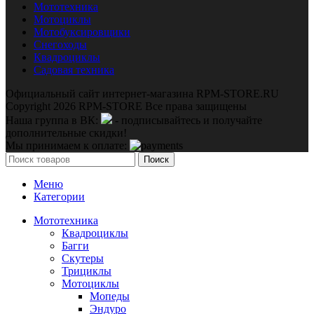
Мототехника
Мотоциклы
Мотобуксировщики
Снегоходы
Квадроциклы
Садовая техника
Официальный сайт интернет-магазина RPM-STORE.RU
Copyright 2026 RPM-STORE Все права защищены
Наша группа в ВК:
- подписывайтесь и получайте
дополнительные скидки!
Мы принимаем к оплате:
Поиск
Меню
Категории
Мототехника
Квадроциклы
Багги
Скутеры
Трициклы
Мотоциклы
Мопеды
Эндуро