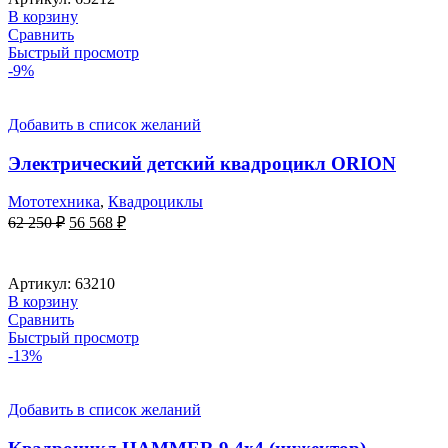
490 ₽.
В корзину
Сравнить
Быстрый просмотр
-9%
Добавить в список желаний
Электрический детский квадроцикл ORION
Мототехника
,
Квадроциклы
Первоначальная
Текущая
62 250
₽
56 568
₽
цена
цена:
составляла
56
62
568 ₽.
Артикул:
63210
250 ₽.
В корзину
Сравнить
Быстрый просмотр
-13%
Добавить в список желаний