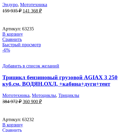
Эндуро
,
Мототехника
Первоначальная
Текущая
159 935
₽
141 368
₽
цена
цена:
составляла
141
159
368 ₽.
Артикул:
63235
935 ₽.
В корзину
Сравнить
Быстрый просмотр
-6%
Добавить в список желаний
Трицикл бензиновый грузовой AGIAX 3 250
куб.см, ВОДЯН.ОХЛ, +кабина+дуги+тент
Мототехника
,
Мотоциклы
,
Трициклы
Первоначальная
Текущая
384 972
₽
360 900
₽
цена
цена:
составляла
360
384
900 ₽.
Артикул:
63232
972 ₽.
В корзину
Сравнить