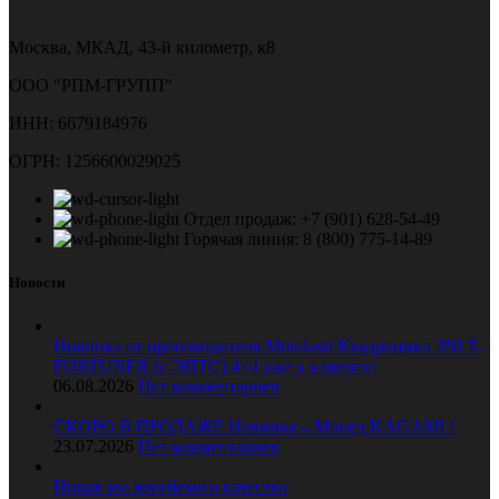
Москва, МКАД, 43-й километр, к8
ООО "РПМ-ГРУПП"
ИНН: 6679184976
ОГРН: 1256600029025
Отдел продаж: +7 (901) 628-54-49
Горячая линия: 8 (800) 775-14-89
Новости
Новинка от производителя Motoland Квадроцикл 350 T-
FORTUNER (с ЭПТС) 4×4 уже у клиента!
06.08.2026
Нет комментариев
СКОРО В ПРОДАЖЕ Новинка – Мопед KAGAMI !
23.07.2026
Нет комментариев
Новая эра корейского качества