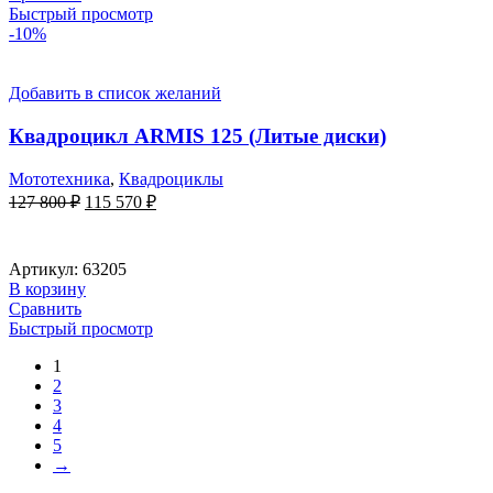
Быстрый просмотр
-10%
Добавить в список желаний
Квадроцикл ARMIS 125 (Литые диски)
Мототехника
,
Квадроциклы
Первоначальная
Текущая
127 800
₽
115 570
₽
цена
цена:
составляла
115
127
570 ₽.
Артикул:
63205
800 ₽.
В корзину
Сравнить
Быстрый просмотр
1
2
3
4
5
→