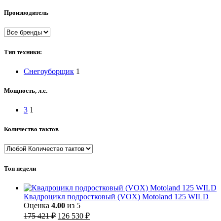
Производитель
Тип техники:
Снегоуборщик
1
Мощность, л.с.
3
1
Количество тактов
Топ недели
Квадроцикл подростковый (VOX) Motoland 125 WILD
Оценка
4.00
из 5
Первоначальная
Текущая
175 421
₽
126 530
₽