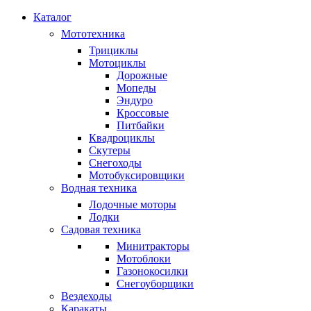
Каталог
Мототехника
Трициклы
Мотоциклы
Дорожные
Мопеды
Эндуро
Кроссовые
Питбайки
Квадроциклы
Скутеры
Снегоходы
Мотобуксировщики
Водная техника
Лодочные моторы
Лодки
Садовая техника
Минитракторы
Мотоблоки
Газонокосилки
Снегоуборщики
Вездеходы
Каракаты