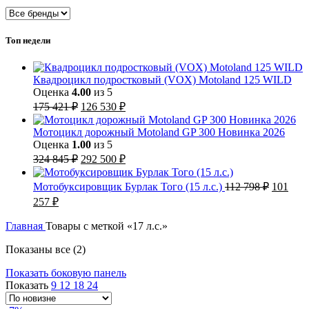
Топ недели
Квадроцикл подростковый (VOX) Motoland 125 WILD
Оценка
4.00
из 5
Первоначальная
Текущая
175 421
₽
126 530
₽
цена
цена:
составляла
126
Мотоцикл дорожный Motoland GP 300 Новинка 2026
175
530 ₽.
Оценка
1.00
из 5
421 ₽.
Первоначальная
Текущая
324 845
₽
292 500
₽
цена
цена:
составляла
292
Первон
Мотобуксировщик Бурлак Того (15 л.с.)
112 798
₽
101
324
500 ₽.
цена
Текущая
257
₽
845 ₽.
составл
цена:
112
101
Главная
Товары с меткой «17 л.с.»
798 ₽.
257 ₽.
Сортировка:
Показаны все (2)
самые
Показать боковую панель
недавние
Показать
9
12
18
24