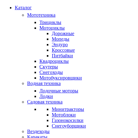
Каталог
Мототехника
Трициклы
Мотоциклы
Дорожные
Мопеды
Эндуро
Кроссовые
Питбайки
Квадроциклы
Скутеры
Снегоходы
Мотобуксировщики
Водная техника
Лодочные моторы
Лодки
Садовая техника
Минитракторы
Мотоблоки
Газонокосилки
Снегоуборщики
Вездеходы
Каракаты