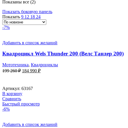
Сортировка:
Показаны все (2)
самые
Показать боковую панель
недавние
Показать
9
12
18
24
-7%
Добавить в список желаний
Квадроцикл Wels Thunder 200 (Велс Тандер 200)
Мототехника
,
Квадроциклы
Первоначальная
Текущая
199 260
₽
184 990
₽
цена
цена:
составляла
184
199
990 ₽.
Артикул:
63167
260 ₽.
В корзину
Сравнить
Быстрый просмотр
-6%
Добавить в список желаний