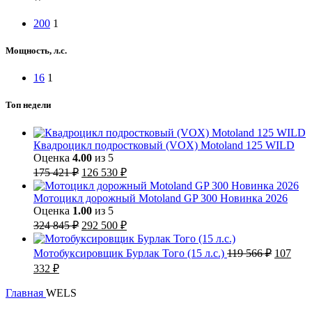
200
1
Мощность, л.с.
16
1
Топ недели
Квадроцикл подростковый (VOX) Motoland 125 WILD
Оценка
4.00
из 5
Первоначальная
Текущая
175 421
₽
126 530
₽
цена
цена:
составляла
126
Мотоцикл дорожный Motoland GP 300 Новинка 2026
175
530 ₽.
Оценка
1.00
из 5
421 ₽.
Первоначальная
Текущая
324 845
₽
292 500
₽
цена
цена:
составляла
292
Первон
Мотобуксировщик Бурлак Того (15 л.с.)
119 566
₽
107
324
500 ₽.
цена
Текущая
332
₽
845 ₽.
составл
цена:
119
107
Главная
WELS
566 ₽.
332 ₽.