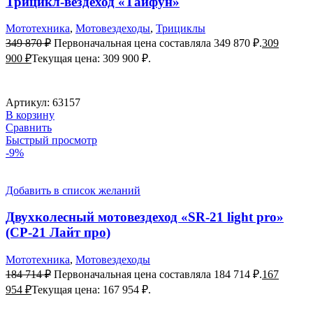
Трицикл-вездеход «Тайфун»
Мототехника
,
Мотовездеходы
,
Трициклы
349 870
₽
Первоначальная цена составляла 349 870 ₽.
309
900
₽
Текущая цена: 309 900 ₽.
Артикул:
63157
В корзину
Сравнить
Быстрый просмотр
-9%
Добавить в список желаний
Двухколесный мотовездеход «SR-21 light pro»
(СР-21 Лайт про)
Мототехника
,
Мотовездеходы
184 714
₽
Первоначальная цена составляла 184 714 ₽.
167
954
₽
Текущая цена: 167 954 ₽.