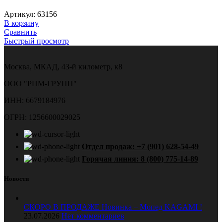
Артикул:
63156
В корзину
Сравнить
Быстрый просмотр
Москва, МКАД, 43-й километр, к8
ООО "РПМ-ГРУПП"
ИНН: 6679184976
ОГРН: 1256600029025
Отдел продаж: +7 (901) 628-54-49
Горячая линия: 8 (800) 775-14-89
Новости
СКОРО В ПРОДАЖЕ Новинка – Мопед KAGAMI !
23.07.2026
Нет комментариев