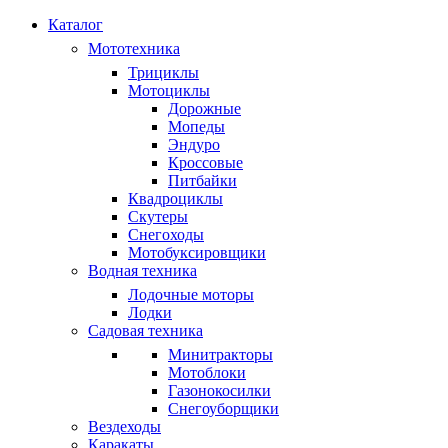
Каталог
Мототехника
Трициклы
Мотоциклы
Дорожные
Мопеды
Эндуро
Кроссовые
Питбайки
Квадроциклы
Скутеры
Снегоходы
Мотобуксировщики
Водная техника
Лодочные моторы
Лодки
Садовая техника
Минитракторы
Мотоблоки
Газонокосилки
Снегоуборщики
Вездеходы
Каракаты