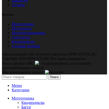
Вакансии
Отзывы
Каталог
Мототехника
Мотоциклы
Мотобуксировщики
Снегоходы
Квадроциклы
Садовая техника
Официальный сайт интернет-магазина RPM-STORE.RU
Copyright 2026 RPM-STORE Все права защищены
Наша группа в ВК:
- подписывайтесь и получайте
дополнительные скидки!
Мы принимаем к оплате:
Поиск
Меню
Категории
Мототехника
Квадроциклы
Багги